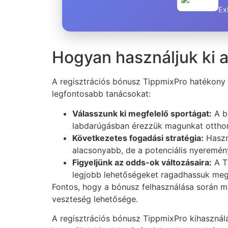
Ex
Hogyan használjuk ki 
A regisztrációs bónusz TippmixPro hatékony 
legfontosabb tanácsokat:
Válasszunk ki megfelelő sportágat:
A bó
labdarúgásban érezzük magunkat otthon,
Következetes fogadási stratégia:
Haszná
alacsonyabb, de a potenciális nyeremény 
Figyeljünk az odds-ok változásaira:
A Ti
legjobb lehetőségeket ragadhassuk meg
Fontos, hogy a bónusz felhasználása során mi
veszteség lehetősége.
A regisztrációs bónusz TippmixPro kihasznál