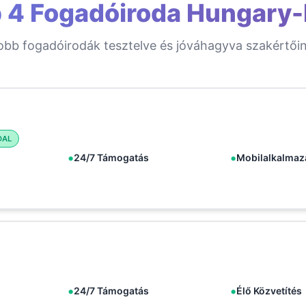
 4 Fogadóiroda Hungary
jobb fogadóirodák tesztelve és jóváhagyva szakértőink
DAL
24/7 Támogatás
Mobilalkalmaz
24/7 Támogatás
Élő Közvetítés