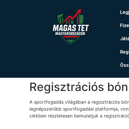
Leg
Fiz
Ját
Reg
Öss
Regisztrációs bó
A sportfogadás világában a regisztrációs bó
legnépszerűbb sportfogadási platformja, vonz
cikkben részletesen bemutatjuk a regisztráci