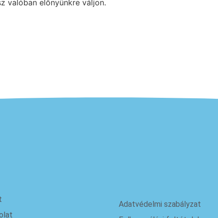
sz valóban előnyünkre váljon.
lunk
Jogi
t
Adatvédelmi szabályzat
olat