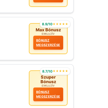
8.9/10
★★★★★
Max Bónusz
EXKLUZÍV
BÓNUSZ
MEGSZERZÉSE
8.7/10
★★★★★
Szuper
Bónusz
EXKLUZÍV
BÓNUSZ
MEGSZERZÉSE