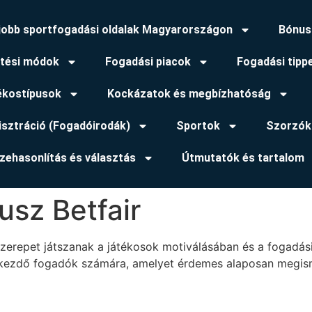
jobb sportfogadási oldalak Magyarországon
Bónus
etési módok
Fogadási piacok
Fogadási tipp
ékostípusok
Kockázatok és megbízhatóság
isztráció (Fogadóirodák)
Sportok
Szorzók
zehasonlítás és választás
Útmutatók és tartalom
usz Betfair
erepet játszanak a játékosok motiválásában és a fogadási 
 kezdő fogadók számára, amelyet érdemes alaposan megism