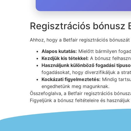
Regisztrációs bónusz B
Ahhoz, hogy a Betfair regisztrációs bónuszát
Alapos kutatás:
Mielőtt bármilyen fogad
Kezdjük kis tétekkel:
A bónusz felhaszná
Használjunk különböző fogadási típuso
fogadásokat, hogy diverzifikáljuk a stra
Kockázati figyelmeztetés:
Mindig tartsu
engedhetünk meg magunknak.
Összefoglalva, a Betfair regisztrációs bónu
Figyeljünk a bónusz feltételeire és használjuk