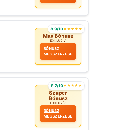
8.9/10
★★★★★
Max Bónusz
EXKLUZÍV
BÓNUSZ
MEGSZERZÉSE
8.7/10
★★★★★
Szuper
Bónusz
EXKLUZÍV
BÓNUSZ
MEGSZERZÉSE