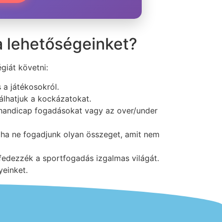
a lehetőségeinket?
giát követni:
 a játékosokról.
álhatjuk a kockázatokat.
 handicap fogadásokat vagy az over/under
oha ne fogadjunk olyan összeget, amit nem
fedezzék a sportfogadás izgalmas világát.
yeinket.