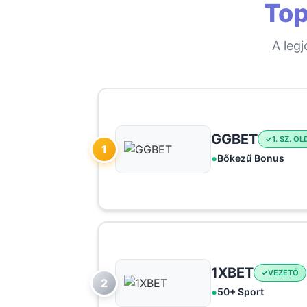
Top
A leg
GGBET
1. SZ. OL
1
Bőkezű Bonus
1XBET
VEZETŐ
2
50+ Sport