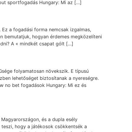
out sportfogadás Hungary: Mi az […]
. Ez a fogadási forma nemcsak izgalmas,
ben bemutatjuk, hogyan érdemes megközelíteni
adni? A « mindkét csapat gólt […]
űsége folyamatosan növekszik. E típusú
ben lehetőséget biztosítanak a nyereségre.
w no bet fogadások Hungary: Mi ez és
 Magyarországon, és a dupla esély
teszi, hogy a játékosok csökkentsék a