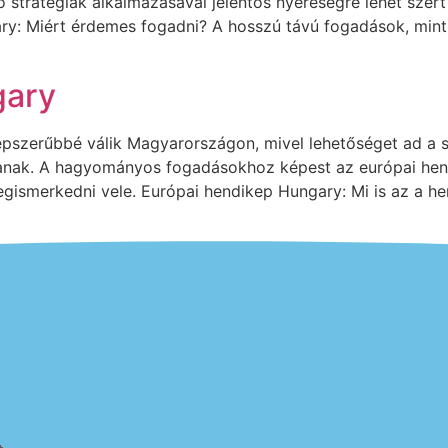
 stratégiák alkalmazásával jelentős nyereségre lehet szert
y: Miért érdemes fogadni? A hosszú távú fogadások, mint 
gary
épszerűbbé válik Magyarországon, mivel lehetőséget ad a
ljanak. A hagyományos fogadásokhoz képest az európai he
egismerkedni vele. Európai hendikep Hungary: Mi is az a 
lunk
Jogi