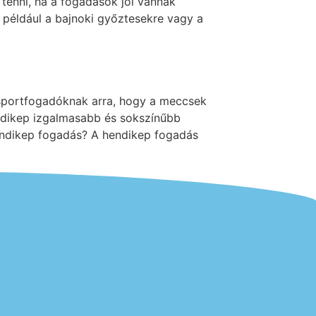
 tenni, ha a fogadások jól vannak
például a bajnoki győztesekre vagy a
 sportfogadóknak arra, hogy a meccsek
ndikep izgalmasabb és sokszínűbb
hendikep fogadás? A hendikep fogadás