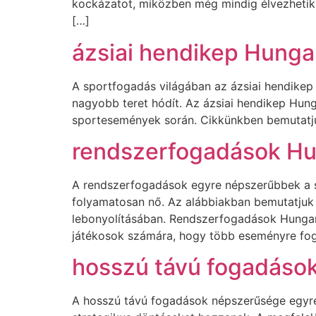
kockázatot, miközben még mindig élvezhetik
[…]
ázsiai hendikep Hunga
A sportfogadás világában az ázsiai hendike
nagyobb teret hódít. Az ázsiai hendikep Hun
sportesemények során. Cikkünkben bemutatjuk
rendszerfogadások H
A rendszerfogadások egyre népszerűbbek a s
folyamatosan nő. Az alábbiakban bemutatjuk 
lebonyolításában. Rendszerfogadások Hungar
játékosok számára, hogy több eseményre fog
hosszú távú fogadáso
A hosszú távú fogadások népszerűsége egyre