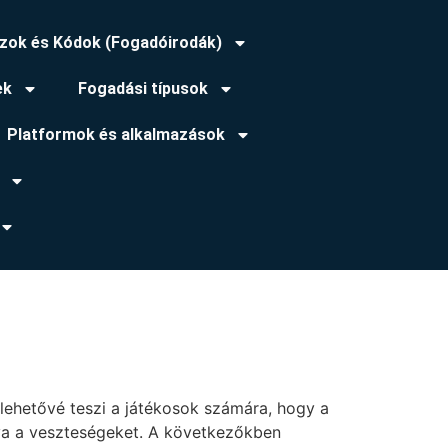
zok és Kódok (Fogadóirodák)
ek
Fogadási típusok
Platformok és alkalmazások
 lehetővé teszi a játékosok számára, hogy a
lva a veszteségeket. A következőkben