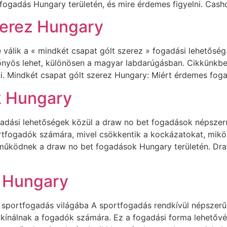
ogadás Hungary területén, és mire érdemes figyelni. Cash
zerez Hungary
válik a « mindkét csapat gólt szerez » fogadási lehetőség
lőnyös lehet, különösen a magyar labdarúgásban. Cikkünk
lni. Mindkét csapat gólt szerez Hungary: Miért érdemes fog
k Hungary
adási lehetőségek közül a draw no bet fogadások népszer
fogadók számára, mivel csökkentik a kockázatokat, miköz
működnek a draw no bet fogadások Hungary területén. Dra
k Hungary
 sportfogadás világába A sportfogadás rendkívül népszerű
ínálnak a fogadók számára. Ez a fogadási forma lehetővé 