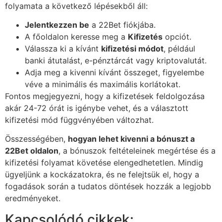
folyamata a következő lépésekből áll:
Jelentkezzen be
a 22Bet fiókjába.
A főoldalon keresse meg a
Kifizetés
opciót.
Válassza ki a kívánt
kifizetési módot
, például
banki átutalást, e-pénztárcát vagy kriptovalutát.
Adja meg a kivenni kívánt összeget, figyelembe
véve a minimális és maximális korlátokat.
Fontos megjegyezni, hogy a kifizetések feldolgozása
akár 24-72 órát is igénybe vehet, és a választott
kifizetési mód függvényében változhat.
Összességében,
hogyan lehet kivenni a bónuszt a
22Bet oldalon
, a bónuszok feltételeinek megértése és a
kifizetési folyamat követése elengedhetetlen. Mindig
ügyeljünk a kockázatokra, és ne felejtsük el, hogy a
fogadások során a tudatos döntések hozzák a legjobb
eredményeket.
Kapcsolódó cikkek: