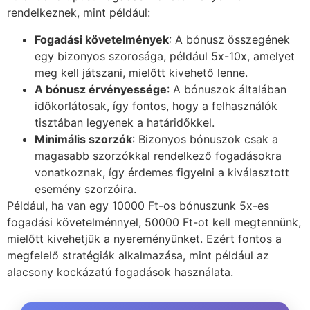
rendelkeznek, mint például:
Fogadási követelmények
: A bónusz összegének
egy bizonyos szorosága, például 5x-10x, amelyet
meg kell játszani, mielőtt kivehető lenne.
A bónusz érvényessége
: A bónuszok általában
időkorlátosak, így fontos, hogy a felhasználók
tisztában legyenek a határidőkkel.
Minimális szorzók
: Bizonyos bónuszok csak a
magasabb szorzókkal rendelkező fogadásokra
vonatkoznak, így érdemes figyelni a kiválasztott
esemény szorzóira.
Például, ha van egy 10000 Ft-os bónuszunk 5x-es
fogadási követelménnyel, 50000 Ft-ot kell megtennünk,
mielőtt kivehetjük a nyereményünket. Ezért fontos a
megfelelő stratégiák alkalmazása, mint például az
alacsony kockázatú fogadások használata.