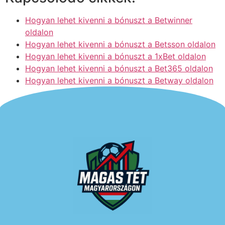
Hogyan lehet kivenni a bónuszt a Betwinner
oldalon
Hogyan lehet kivenni a bónuszt a Betsson oldalon
Hogyan lehet kivenni a bónuszt a 1xBet oldalon
Hogyan lehet kivenni a bónuszt a Bet365 oldalon
Hogyan lehet kivenni a bónuszt a Betway oldalon