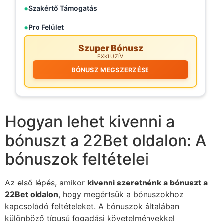
Szakértő Támogatás
Pro Felület
Szuper Bónusz
EXKLUZÍV
BÓNUSZ MEGSZERZÉSE
Hogyan lehet kivenni a
bónuszt a 22Bet oldalon: A
bónuszok feltételei
Az első lépés, amikor
kivenni szeretnénk a bónuszt a
22Bet oldalon
, hogy megértsük a bónuszokhoz
kapcsolódó feltételeket. A bónuszok általában
különböző típusú fogadási követelményekkel