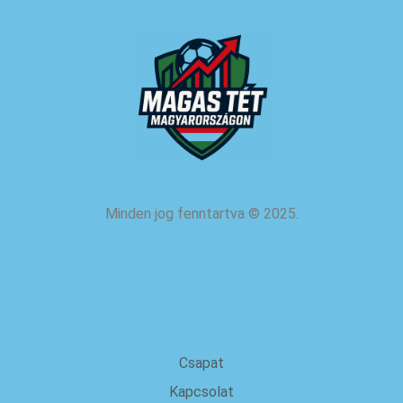
Minden jog fenntartva
©
2025.
rólunk
Csapat
Kapcsolat