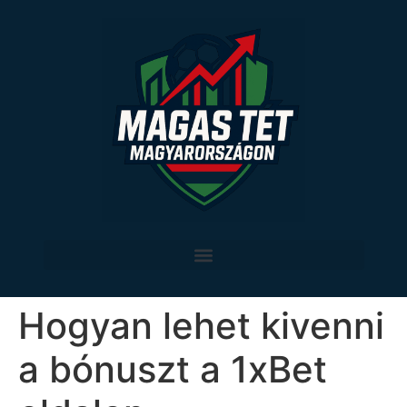
Hogyan lehet kivenni
a bónuszt a 1xBet