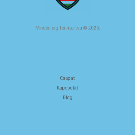
Minden jog fenntartva
©
2025.
rólunk
Csapat
Kapcsolat
Blog
Jogi