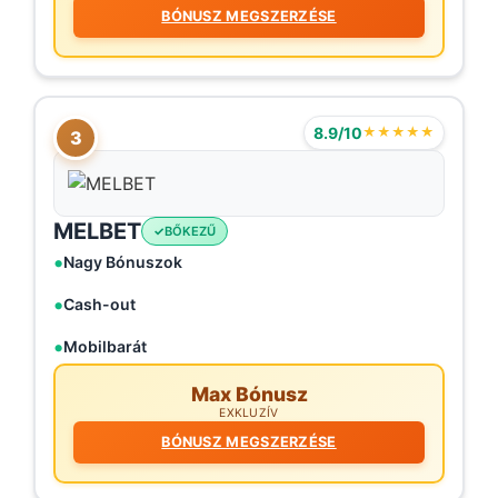
BÓNUSZ MEGSZERZÉSE
8.9/10
★★★★★
3
MELBET
BŐKEZŰ
Nagy Bónuszok
Cash-out
Mobilbarát
Max Bónusz
EXKLUZÍV
BÓNUSZ MEGSZERZÉSE