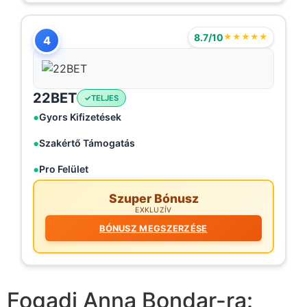
8.7/10
★★★★★
4
22BET
TELJES
Gyors Kifizetések
Szakértő Támogatás
Pro Felület
Szuper Bónusz
EXKLUZÍV
BÓNUSZ MEGSZERZÉSE
Fogadj Anna Bondar-ra: