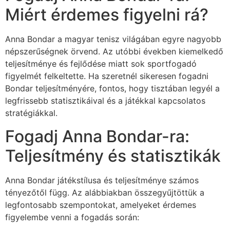
Miért érdemes figyelni rá?
Anna Bondar a magyar tenisz világában egyre nagyobb
népszerűségnek örvend. Az utóbbi években kiemelkedő
teljesítménye és fejlődése miatt sok sportfogadó
figyelmét felkeltette. Ha szeretnél sikeresen fogadni
Bondar teljesítményére, fontos, hogy tisztában legyél a
legfrissebb statisztikáival és a játékkal kapcsolatos
stratégiákkal.
Fogadj Anna Bondar-ra:
Teljesítmény és statisztikák
Anna Bondar játékstílusa és teljesítménye számos
tényezőtől függ. Az alábbiakban összegyűjtöttük a
legfontosabb szempontokat, amelyeket érdemes
figyelembe venni a fogadás során: