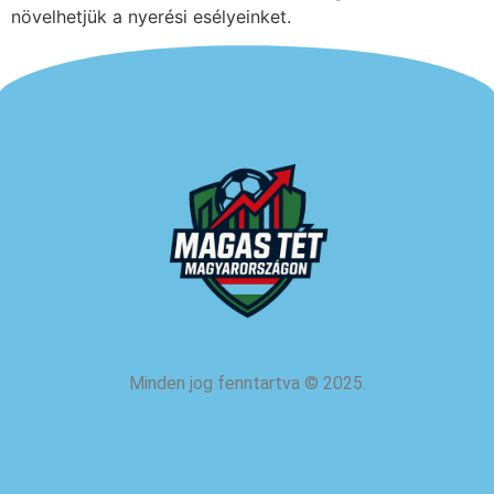
növelhetjük a nyerési esélyeinket.
Minden jog fenntartva
©
2025.