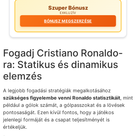
Szuper Bónusz
EXKLUZÍV
BÓNUSZ MEGSZERZÉSE
Fogadj Cristiano Ronaldo-
ra: Statikus és dinamikus
elemzés
A legjobb fogadási stratégiák megalkotásához
szükséges figyelembe venni Ronaldo statisztikáit
, mint
például a gólok számát, a gólpasszokat és a lövések
pontosaságát. Ezen kívül fontos, hogy a játékos
jelenlegi formáját és a csapat teljesítményét is
értékeljük.