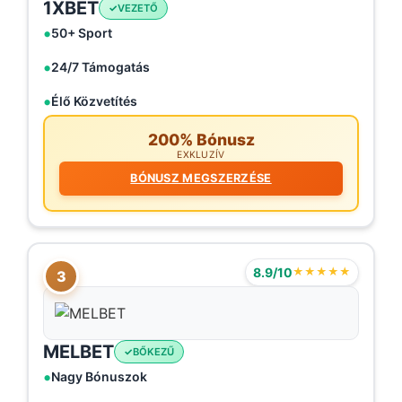
1XBET
VEZETŐ
50+ Sport
24/7 Támogatás
Élő Közvetítés
200% Bónusz
EXKLUZÍV
BÓNUSZ MEGSZERZÉSE
8.9/10
★★★★★
3
MELBET
BŐKEZŰ
Nagy Bónuszok