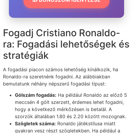
Fogadj Cristiano Ronaldo-
ra: Fogadási lehetőségek és
stratégiák
A fogadási piacon számos lehetőség kínálkozik, ha
Ronaldo-ra szeretnénk fogadni. Az alábbiakban
bemutatunk néhány népszerű fogadási típust:
Gólszám fogadás:
Ha például Ronaldo az előző 5
meccsén 4 gólt szerzett, érdemes lehet fogadni,
hogy a következő mérkőzésen is betalál. A
szorzók általában 1.80 és 2.20 között mozognak.
Szögletek száma:
Ronaldo játékstílusa miatt
gyakran vesz részt szögletekben. Ha például a