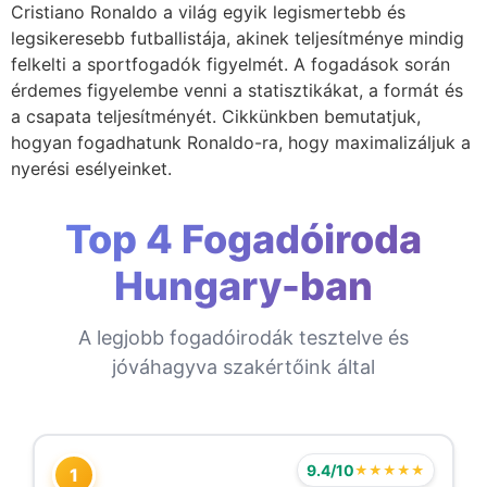
Cristiano Ronaldo a világ egyik legismertebb és
legsikeresebb futballistája, akinek teljesítménye mindig
felkelti a sportfogadók figyelmét. A fogadások során
érdemes figyelembe venni a statisztikákat, a formát és
a csapata teljesítményét. Cikkünkben bemutatjuk,
hogyan fogadhatunk Ronaldo-ra, hogy maximalizáljuk a
nyerési esélyeinket.
Top 4 Fogadóiroda
Hungary-ban
A legjobb fogadóirodák tesztelve és
jóváhagyva szakértőink által
9.4/10
★★★★★
1