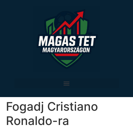
Fogadj Cristiano
Ronaldo-ra