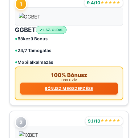
9.4/10
★★★★★
1
GGBET
1. SZ. OLDAL
Bőkezű Bonus
24/7 Támogatás
Mobilalkalmazás
100% Bónusz
EXKLUZÍV
BÓNUSZ MEGSZERZÉSE
9.1/10
★★★★★
2