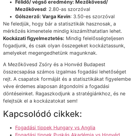
Félidő/ végső eredmény: Mezőkövesd/
Mezőkövesd
: 2.80-as szorzóval
Gólszerző: Varga Kevin
: 3.50-es szorzóval
Ne feledjük, hogy bár a statisztikák hasznosak, a
mérkőzés kimenetele mindig kiszámíthatatlan lehet.
Kockázati figyelmeztetés:
Mindig felelősségteljesen
fogadjunk, és csak olyan összegeket kockáztassunk,
amelyeket megengedhetünk magunknak.
A Mezőkövesd Zsóry és a Honvéd Budapest
összecsapása számos izgalmas fogadási lehetőséget
rejt. A csapatok formáját és a statisztikákat figyelembe
véve érdemes alaposan átgondolni a fogadási
döntéseinket. Ragaszkodjunk a stratégiánkhoz, és ne
felejtsük el a kockázatokat sem!
Kapcsolódó cikkek:
Fogadási tippek Hungary vs Anglia
Fogadási tippek Puskás Akadémia vs Honvéd