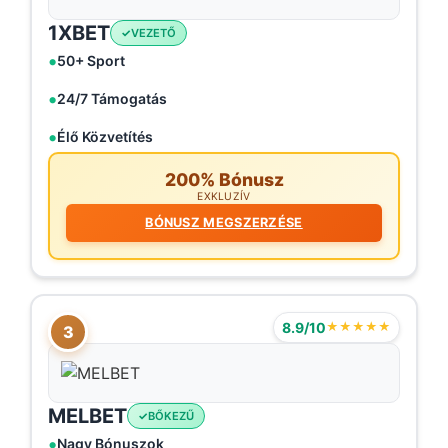
1XBET
VEZETŐ
50+ Sport
24/7 Támogatás
Élő Közvetítés
200% Bónusz
EXKLUZÍV
BÓNUSZ MEGSZERZÉSE
8.9/10
★★★★★
3
MELBET
BŐKEZŰ
Nagy Bónuszok