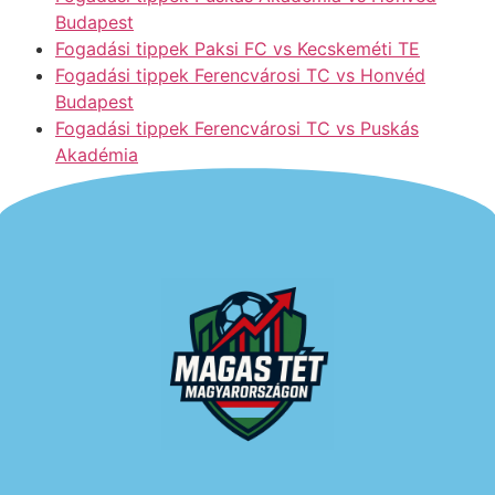
Budapest
Fogadási tippek Paksi FC vs Kecskeméti TE
Fogadási tippek Ferencvárosi TC vs Honvéd
Budapest
Fogadási tippek Ferencvárosi TC vs Puskás
Akadémia