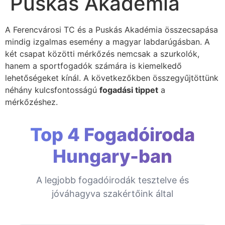
Puskás Akadémia
A Ferencvárosi TC és a Puskás Akadémia összecsapása
mindig izgalmas esemény a magyar labdarúgásban. A
két csapat közötti mérkőzés nemcsak a szurkolók,
hanem a sportfogadók számára is kiemelkedő
lehetőségeket kínál. A következőkben összegyűjtöttünk
néhány kulcsfontosságú
fogadási tippet
a
mérkőzéshez.
Top 4 Fogadóiroda
Hungary-ban
A legjobb fogadóirodák tesztelve és
jóváhagyva szakértőink által