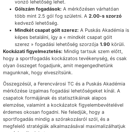
vonzó lehetőség lehet.
Gólszám fogadások:
A mérkőzésen várhatóan
több mint 2.5 gól fog születni. A
2.00-s szorzó
kedvező lehetőség.
Mindkét csapat gólt szerez:
A Puskás Akadémia is
képes betalálni, így a « mindkét csapat gólt
szerez » fogadási lehetőség szorzója
1.90
körüli.
Kockázati figyelmeztetés:
Mindig tartsuk szem előtt,
hogy a sportfogadás kockázatos tevékenység, és csak
olyan összeget fogadjunk, amit megengedhetünk
magunknak, hogy elveszítsünk.
Összegzésül, a Ferencvárosi TC és a Puskás Akadémia
mérkőzése izgalmas fogadási lehetőségeket kínál. A
csapatok formájának és statisztikáinak alapos
elemzése, valamint a kockázatok figyelembevételével
érdemes okosan fogadni. Ne feledjük, hogy a
sportfogadás mindig a szórakozásról szól, és a
megfelelő stratégiák alkalmazásával maximalizálhatjuk