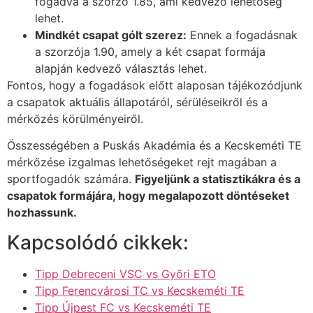
fogadva a szorzó 1.85, ami kedvező lehetőség
lehet.
Mindkét csapat gólt szerez:
Ennek a fogadásnak
a szorzója 1.90, amely a két csapat formája
alapján kedvező választás lehet.
Fontos, hogy a fogadások előtt alaposan tájékozódjunk
a csapatok aktuális állapotáról, sérüléseikről és a
mérkőzés körülményeiről.
Összességében a Puskás Akadémia és a Kecskeméti TE
mérkőzése izgalmas lehetőségeket rejt magában a
sportfogadók számára.
Figyeljünk a statisztikákra és a
csapatok formájára, hogy megalapozott döntéseket
hozhassunk.
Kapcsolódó cikkek:
Tipp Debreceni VSC vs Győri ETO
Tipp Ferencvárosi TC vs Kecskeméti TE
Tipp Újpest FC vs Kecskeméti TE