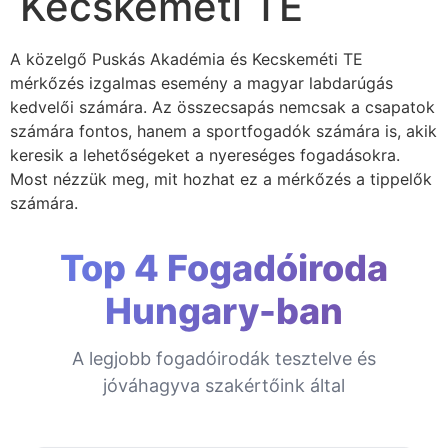
Kecskeméti TE
A közelgő Puskás Akadémia és Kecskeméti TE
mérkőzés izgalmas esemény a magyar labdarúgás
kedvelői számára. Az összecsapás nemcsak a csapatok
számára fontos, hanem a sportfogadók számára is, akik
keresik a lehetőségeket a nyereséges fogadásokra.
Most nézzük meg, mit hozhat ez a mérkőzés a tippelők
számára.
Top 4 Fogadóiroda
Hungary-ban
A legjobb fogadóirodák tesztelve és
jóváhagyva szakértőink által