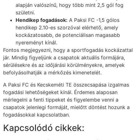
alapján valószínű, hogy több mint 2,5 gól fog
születni.
Hendikep fogadások:
A Paksi FC -1,5 gólos
hendikep 2.10-es szorzóval elérhető, amely
kockázatosabb, de potenciálisan magasabb
nyereményt kínál.
Fontos megjegyezni, hogy a sportfogadás kockázattal
jár. Mindig figyeljünk a csapatok aktuális formájára,
sérülésekre és az időjárási körülményekre, amelyek
befolyásolhatják a mérkőzés kimenetelét.
A Paksi FC és Kecskeméti TE összecsapása izgalmas
fogadási lehetőségeket kínál. Érdemes alaposan
mérlegelni a fenti tippeket és figyelembe venni a
csapatok jelenlegi formáját, mielőtt döntést hozunk a
fogadásokkal kapcsolatban.
Kapcsolódó cikkek: