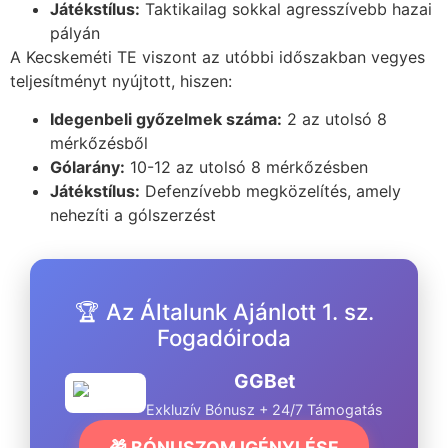
Játékstílus:
Taktikailag sokkal agresszívebb hazai
pályán
A Kecskeméti TE viszont az utóbbi időszakban vegyes
teljesítményt nyújtott, hiszen:
Idegenbeli győzelmek száma:
2 az utolsó 8
mérkőzésből
Gólarány:
10-12 az utolsó 8 mérkőzésben
Játékstílus:
Defenzívebb megközelítés, amely
nehezíti a gólszerzést
🏆 Az Általunk Ajánlott 1. sz.
Fogadóiroda
GGBet
Exkluzív Bónusz + 24/7 Támogatás
🎁 BÓNUSZOM IGÉNYLÉSE