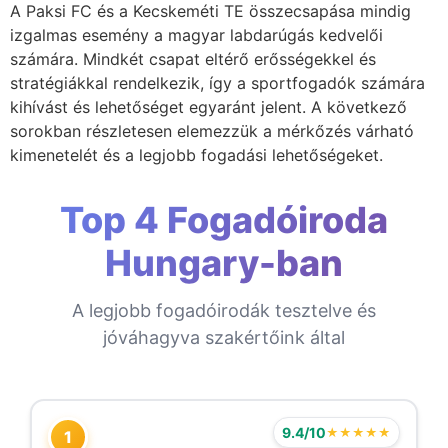
A Paksi FC és a Kecskeméti TE összecsapása mindig
izgalmas esemény a magyar labdarúgás kedvelői
számára. Mindkét csapat eltérő erősségekkel és
stratégiákkal rendelkezik, így a sportfogadók számára
kihívást és lehetőséget egyaránt jelent. A következő
sorokban részletesen elemezzük a mérkőzés várható
kimenetelét és a legjobb fogadási lehetőségeket.
Top 4 Fogadóiroda
Hungary-ban
A legjobb fogadóirodák tesztelve és
jóváhagyva szakértőink által
9.4/10
★★★★★
1