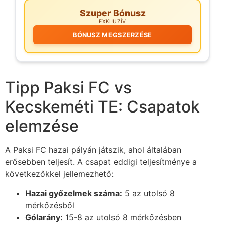
Szuper Bónusz
EXKLUZÍV
BÓNUSZ MEGSZERZÉSE
Tipp Paksi FC vs
Kecskeméti TE: Csapatok
elemzése
A Paksi FC hazai pályán játszik, ahol általában
erősebben teljesít. A csapat eddigi teljesítménye a
következőkkel jellemezhető:
Hazai győzelmek száma:
5 az utolsó 8
mérkőzésből
Gólarány:
15-8 az utolsó 8 mérkőzésben