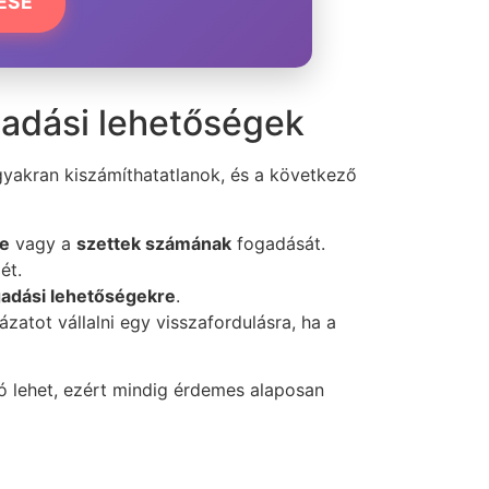
ÉSE
gadási lehetőségek
gyakran kiszámíthatatlanok, és a következő
re
vagy a
szettek számának
fogadását.
ét.
ogadási lehetőségekre
.
atot vállalni egy visszafordulásra, ha a
ó lehet, ezért mindig érdemes alaposan