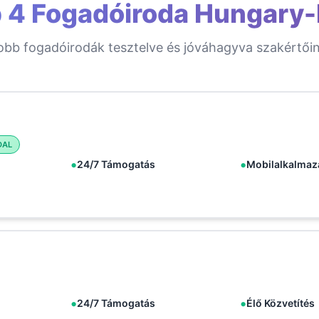
 4 Fogadóiroda Hungary
jobb fogadóirodák tesztelve és jóváhagyva szakértőink
DAL
24/7 Támogatás
Mobilalkalmaz
24/7 Támogatás
Élő Közvetítés