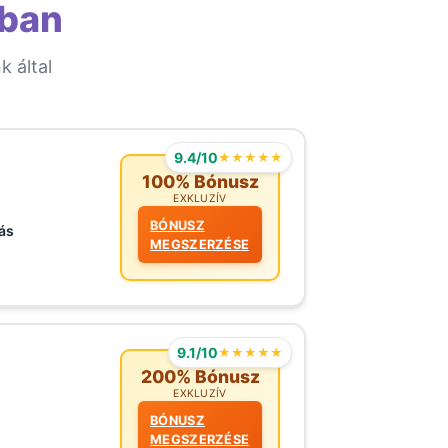
-ban
 által
9.4/10
★★★★★
100% Bónusz
EXKLUZÍV
BÓNUSZ
ás
MEGSZERZÉSE
9.1/10
★★★★★
200% Bónusz
EXKLUZÍV
BÓNUSZ
MEGSZERZÉSE