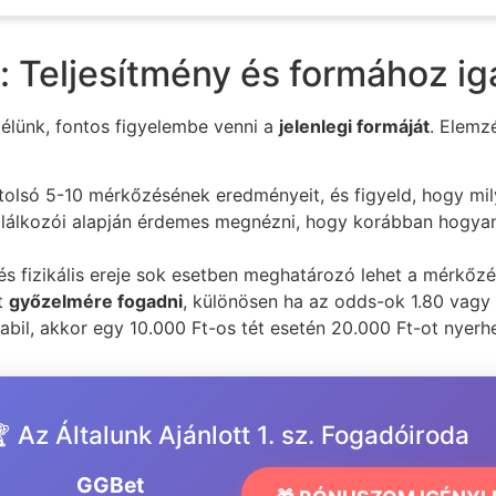
: Teljesítmény és formához i
élünk, fontos figyelembe venni a
jelenlegi formáját
. Elemz
olsó 5-10 mérkőzésének eredményeit, és figyeld, hogy milye
alálkozói alapján érdemes megnézni, hogy korábban hogyan t
a és fizikális ereje sok esetben meghatározó lehet a mérkő
t
győzelmére fogadni
, különösen ha az odds-ok 1.80 vagy
abil, akkor egy 10.000 Ft-os tét esetén 20.000 Ft-ot nyerh
 Az Általunk Ajánlott 1. sz. Fogadóiroda
GGBet