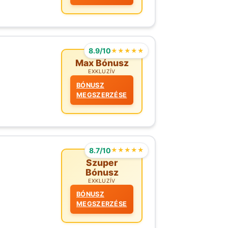
8.9/10
★★★★★
Max Bónusz
EXKLUZÍV
BÓNUSZ
MEGSZERZÉSE
8.7/10
★★★★★
Szuper
Bónusz
EXKLUZÍV
BÓNUSZ
MEGSZERZÉSE