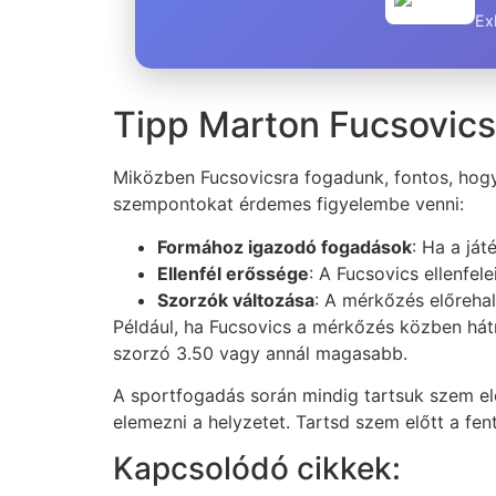
Ex
Tipp Marton Fucsovics
Miközben Fucsovicsra fogadunk, fontos, hog
szempontokat érdemes figyelembe venni:
Formához igazodó fogadások
: Ha a já
Ellenfél erőssége
: A Fucsovics ellenfel
Szorzók változása
: A mérkőzés előreha
Például, ha Fucsovics a mérkőzés közben hátr
szorzó 3.50 vagy annál magasabb.
A sportfogadás során mindig tartsuk szem elő
elemezni a helyzetet. Tartsd szem előtt a fent
Kapcsolódó cikkek: