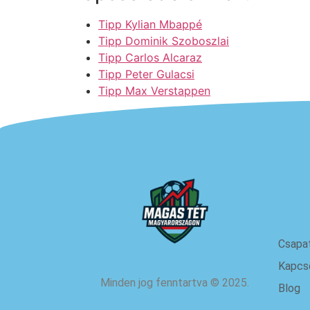
Tipp Kylian Mbappé
Tipp Dominik Szoboszlai
Tipp Carlos Alcaraz
Tipp Peter Gulacsi
Tipp Max Verstappen
ró
Csapa
Kapcs
Minden jog fenntartva
©
2025.
Blog