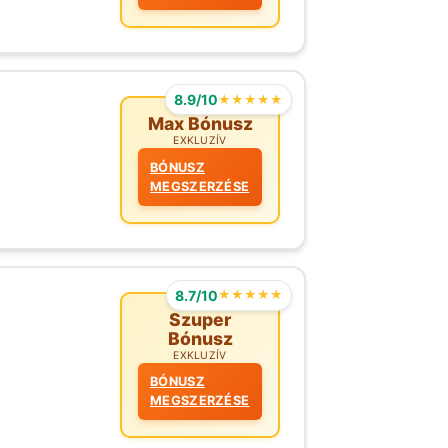
8.9/10
★★★★★
Max Bónusz
EXKLUZÍV
BÓNUSZ
MEGSZERZÉSE
8.7/10
★★★★★
Szuper
Bónusz
EXKLUZÍV
BÓNUSZ
MEGSZERZÉSE