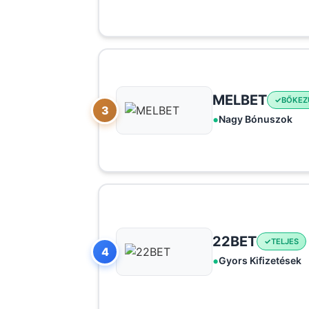
MELBET
BŐKEZ
3
Nagy Bónuszok
22BET
TELJES
4
Gyors Kifizetések