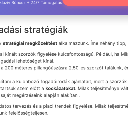
kluzív Bónusz + 24/7 Támogatás
adási stratégiák
gy
stratégiai megközelítést
alkalmazzunk. Íme néhány tipp,
l kínált szorzók figyelése kulcsfontosságú. Például, ha Mil
adási lehetőséget kínál.
a 200 méteres pillangóúszásra 2.50-es szorzót találunk, ér
tani a különböző fogadóirodák ajánlatait, mert a szorzók 
tartsuk szem előtt a
kockázatokat
. Milak teljesítménye vá
saját megérzéseink alapján alakítani.
atos tervezés és a piaci trendek figyelése. Milak teljesítm
nk felelősségteljesen.