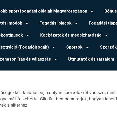
jobb sportfogadási oldalak Magyarországon
Bónus
etési módok
Fogadási piacok
Fogadási tipp
ékostípusok
Kockázatok és megbízhatóság
isztráció (Fogadóirodák)
Sportok
Szorzók
zehasonlítás és választás
Útmutatók és tartalom
tőségekkel, különösen, ha olyan sportolókról van szó, mint
igyelmét felkeltette. Cikkünkben bemutatjuk, hogyan lehet 
nek a sikerhez.