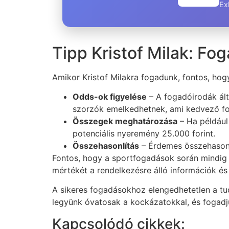
Ex
Tipp Kristof Milak: Fog
Amikor Kristof Milakra fogadunk, fontos, ho
Odds-ok figyelése
– A fogadóirodák álta
szorzók emelkedhetnek, ami kedvező fog
Összegek meghatározása
– Ha például 
potenciális nyeremény 25.000 forint.
Összehasonlítás
– Érdemes összehasonlí
Fontos, hogy a sportfogadások során mindig 
mértékét a rendelkezésre álló információk és 
A sikeres fogadásokhoz elengedhetetlen a tud
legyünk óvatosak a kockázatokkal, és fogadju
Kapcsolódó cikkek: