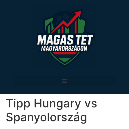
Tipp Hungary vs
Spanyolország