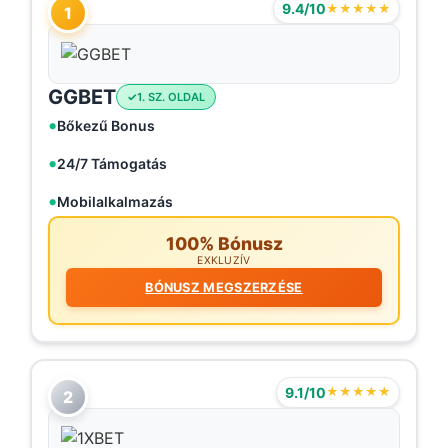
9.4/10
★★★★★
1
GGBET
1. SZ. OLDAL
Bőkezű Bonus
24/7 Támogatás
Mobilalkalmazás
100% Bónusz
EXKLUZÍV
BÓNUSZ MEGSZERZÉSE
9.1/10
★★★★★
2