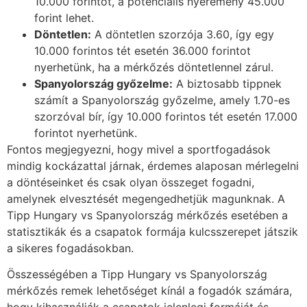
10.000 forintot, a potenciális nyeremény 45.000
forint lehet.
Döntetlen:
A döntetlen szorzója 3.60, így egy
10.000 forintos tét esetén 36.000 forintot
nyerhetünk, ha a mérkőzés döntetlennel zárul.
Spanyolország győzelme:
A biztosabb tippnek
számít a Spanyolország győzelme, amely 1.70-es
szorzóval bír, így 10.000 forintos tét esetén 17.000
forintot nyerhetünk.
Fontos megjegyezni, hogy mivel a sportfogadások
mindig kockázattal járnak, érdemes alaposan mérlegelni
a döntéseinket és csak olyan összeget fogadni,
amelynek elvesztését megengedhetjük magunknak. A
Tipp Hungary vs Spanyolország mérkőzés esetében a
statisztikák és a csapatok formája kulcsszerepet játszik
a sikeres fogadásokban.
Összességében a Tipp Hungary vs Spanyolország
mérkőzés remek lehetőséget kínál a fogadók számára,