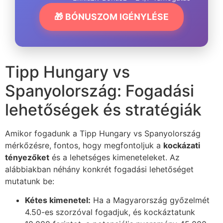
🎁 BÓNUSZOM IGÉNYLÉSE
Tipp Hungary vs
Spanyolország: Fogadási
lehetőségek és stratégiák
Amikor fogadunk a Tipp Hungary vs Spanyolország
mérkőzésre, fontos, hogy megfontoljuk a
kockázati
tényezőket
és a lehetséges kimeneteleket. Az
alábbiakban néhány konkrét fogadási lehetőséget
mutatunk be:
Kétes kimenetel:
Ha a Magyarország győzelmét
4.50-es szorzóval fogadjuk, és kockáztatunk