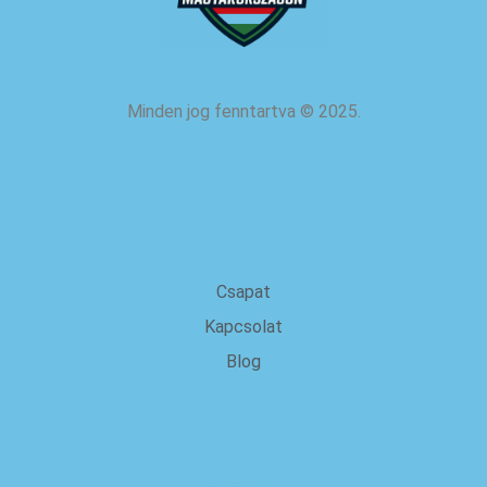
Minden jog fenntartva
©
2025.
rólunk
Csapat
Kapcsolat
Blog
Jogi