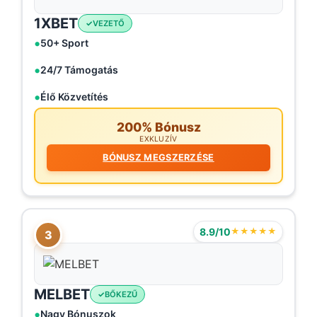
1XBET
VEZETŐ
50+ Sport
24/7 Támogatás
Élő Közvetítés
200% Bónusz
EXKLUZÍV
BÓNUSZ MEGSZERZÉSE
8.9/10
★★★★★
3
MELBET
BŐKEZŰ
Nagy Bónuszok