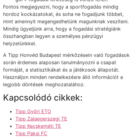
Fontos megjegyezni, hogy a sportfogadás mindig
hordoz kockázatokat, és soha ne fogadjunk többet,
mint amennyit megengedhetünk magunknak veszíteni.
Mindig ügyeljünk arra, hogy a fogadási stratégiánk
összhangban legyen a személyes pénzügyi
helyzetünkkel.
A Tipp Honvéd Budapest mérkőzésein való fogadások
során érdemes alaposan tanulmányozni a csapat
formáját, a statisztikákat és a játékosok állapotát.
Használjon minden rendelkezésre álló információt a
legjobb döntések meghozatalához.
Kapcsolódó cikkek:
Tipp Győri ETO
Tipp Zalaegerszegi TE
Tipp Kecskeméti TE
Tipp Paksi FC