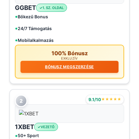
GGBET
1. SZ. OLDAL
Bőkezű Bonus
24/7 Támogatás
Mobilalkalmazás
100% Bónusz
EXKLUZÍV
BÓNUSZ MEGSZERZÉSE
9.1/10
★★★★★
2
1XBET
VEZETŐ
50+ Sport