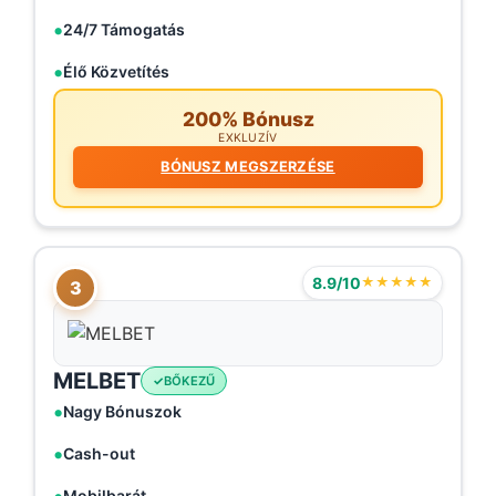
24/7 Támogatás
Élő Közvetítés
200% Bónusz
EXKLUZÍV
BÓNUSZ MEGSZERZÉSE
8.9/10
★★★★★
3
MELBET
BŐKEZŰ
Nagy Bónuszok
Cash-out
Mobilbarát