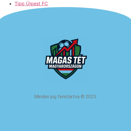
Tipp Újpest FC
Minden jog fenntartva
©
2025.