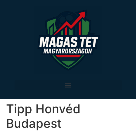
Tipp Honvéd
Budapest