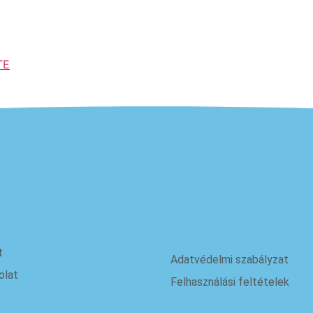
TE
lunk
Jogi
t
Adatvédelmi szabályzat
olat
Felhasználási feltételek