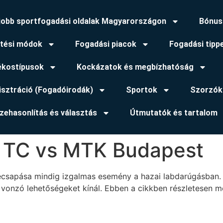
jobb sportfogadási oldalak Magyarországon
Bónus
etési módok
Fogadási piacok
Fogadási tipp
ékostípusok
Kockázatok és megbízhatóság
isztráció (Fogadóirodák)
Sportok
Szorzók
zehasonlítás és választás
Útmutatók és tartalom
i TC vs MTK Budapest
csapása mindig izgalmas esemény a hazai labdarúgásban. A
vonzó lehetőségeket kínál. Ebben a cikkben részletesen m