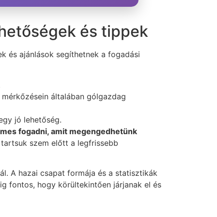
hetőségek és tippek
k és ajánlások segíthetnek a fogadási
.
t mérkőzésein általában gólgazdag
egy jó lehetőség.
emes fogadni, amit megengedhetünk
 tartsuk szem előtt a legfrissebb
. A hazai csapat formája és a statisztikák
 fontos, hogy körültekintően járjanak el és