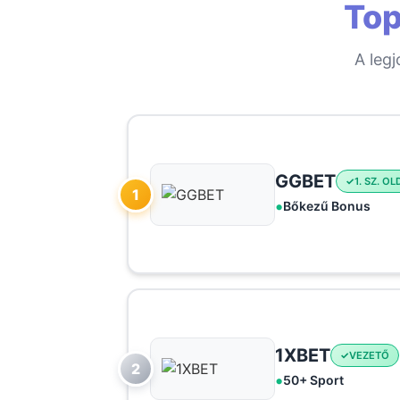
Top
A leg
GGBET
1. SZ. OL
1
Bőkezű Bonus
1XBET
VEZETŐ
2
50+ Sport