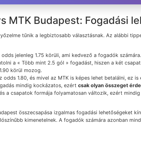
vs MTK Budapest: Fogadási le
őzelme tűnik a legbiztosabb választásnak. Az alábbi tippe
 odds jelenleg 1.75 körüli, ami kedvező a fogadók számára
lni a « Több mint 2.5 gól » fogadást, hiszen a két csapa
1.90 körül mozog.
 odds 1.80, és mivel az MTK is képes lehet betalálni, ez is 
ogadás mindig kockázatos, ezért
csak olyan összeget érd
k és a csapatok formája folyamatosan változik, ezért mindig
dapest összecsapása izgalmas fogadási lehetőségeket kínál
alószínűbb kimenetelnek. A fogadók számára azonban mindig