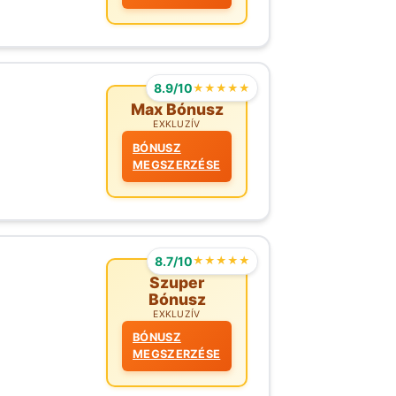
8.9/10
★★★★★
Max Bónusz
EXKLUZÍV
BÓNUSZ
MEGSZERZÉSE
8.7/10
★★★★★
Szuper
Bónusz
EXKLUZÍV
BÓNUSZ
MEGSZERZÉSE