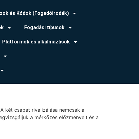
zok és Kódok (Fogadóirodák)
ek
Fogadási típusok
Platformok és alkalmazások
 két csapat rivalizálása nemcsak a
egvizsgáljuk a mérkőzés előzményeit és a