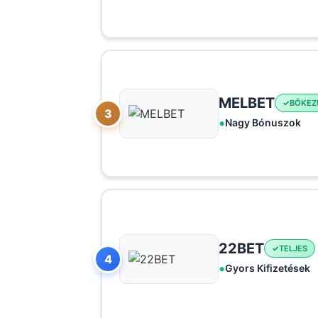
MELBET
BŐKEZ
3
Nagy Bónuszok
22BET
TELJES
4
Gyors Kifizetések