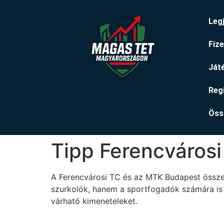
Leg
Fiz
Ját
Reg
Öss
Tipp Ferencváros
A Ferencvárosi TC és az MTK Budapest össze
szurkolók, hanem a sportfogadók számára is 
várható kimeneteleket.