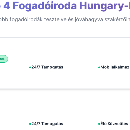
 4 Fogadóiroda Hungary
jobb fogadóirodák tesztelve és jóváhagyva szakértőink
DAL
24/7 Támogatás
Mobilalkalmaz
24/7 Támogatás
Élő Közvetítés