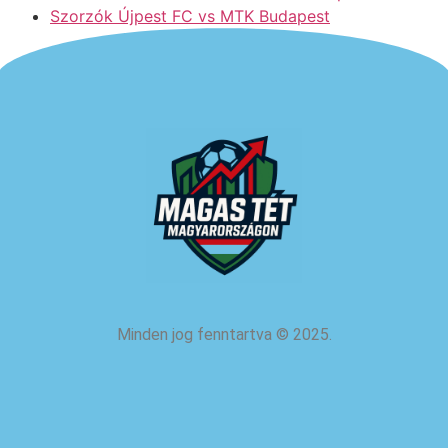
Szorzók Újpest FC vs MTK Budapest
Minden jog fenntartva
©
2025.