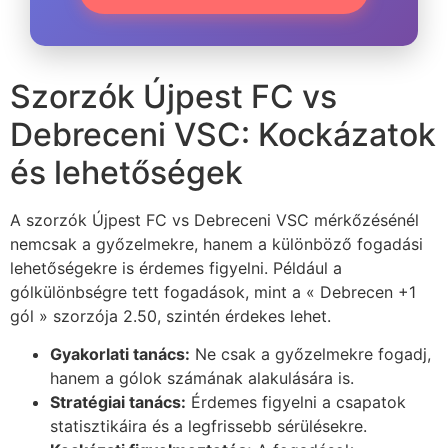
Szorzók Újpest FC vs
Debreceni VSC: Kockázatok
és lehetőségek
A szorzók Újpest FC vs Debreceni VSC mérkőzésénél
nemcsak a győzelmekre, hanem a különböző fogadási
lehetőségekre is érdemes figyelni. Például a
gólkülönbségre tett fogadások, mint a « Debrecen +1
gól » szorzója 2.50, szintén érdekes lehet.
Gyakorlati tanács:
Ne csak a győzelmekre fogadj,
hanem a gólok számának alakulására is.
Stratégiai tanács:
Érdemes figyelni a csapatok
statisztikáira és a legfrissebb sérülésekre.