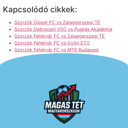
Kapcsolódó cikkek:
Szorzók Újpest FC vs Zalaegerszegi TE
Szorzók Debreceni VSC vs Puskás Akadémia
Szorzók Fehérvár FC vs Zalaegerszegi TE
Szorzók Fehérvár FC vs Győri ETO
Szorzók Fehérvár FC vs MTK Budapest