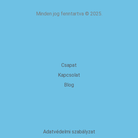
Minden jog fenntartva
©
2025.
rólunk
Csapat
Kapcsolat
Blog
Jogi
Adatvédelmi szabályzat