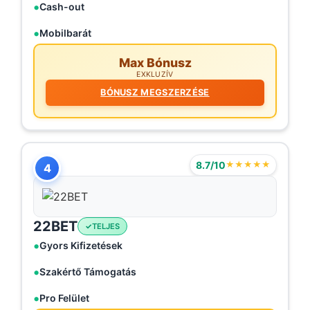
Cash-out
Mobilbarát
Max Bónusz
EXKLUZÍV
BÓNUSZ MEGSZERZÉSE
8.7/10
★★★★★
4
22BET
TELJES
Gyors Kifizetések
Szakértő Támogatás
Pro Felület