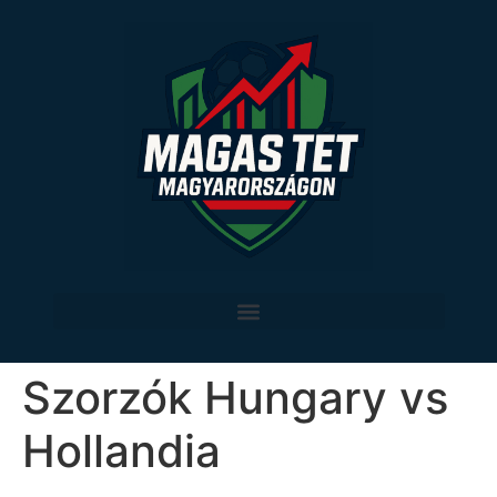
Szorzók Hungary vs
Hollandia