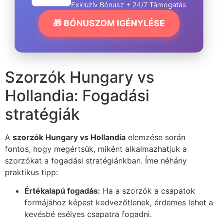
Exkluzív Bónusz + 24/7 Támogatás
🎁 BÓNUSZOM IGÉNYLÉSE
Szorzók Hungary vs
Hollandia: Fogadási
stratégiák
A
szorzók Hungary vs Hollandia
elemzése során
fontos, hogy megértsük, miként alkalmazhatjuk a
szorzókat a fogadási stratégiánkban. Íme néhány
praktikus tipp:
Értékalapú fogadás:
Ha a szorzók a csapatok
formájához képest kedvezőtlenek, érdemes lehet a
kevésbé esélyes csapatra fogadni.