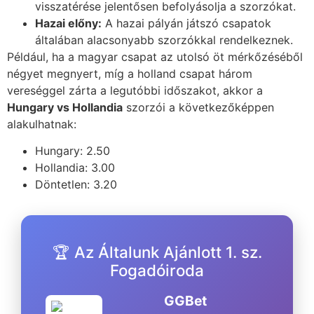
visszatérése jelentősen befolyásolja a szorzókat.
Hazai előny:
A hazai pályán játszó csapatok
általában alacsonyabb szorzókkal rendelkeznek.
Például, ha a magyar csapat az utolsó öt mérkőzéséből
négyet megnyert, míg a holland csapat három
vereséggel zárta a legutóbbi időszakot, akkor a
Hungary vs Hollandia
szorzói a következőképpen
alakulhatnak:
Hungary: 2.50
Hollandia: 3.00
Döntetlen: 3.20
🏆 Az Általunk Ajánlott 1. sz.
Fogadóiroda
GGBet