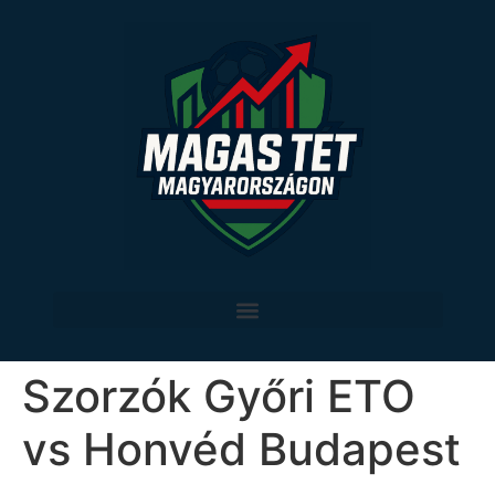
Szorzók Győri ETO
vs Honvéd Budapest