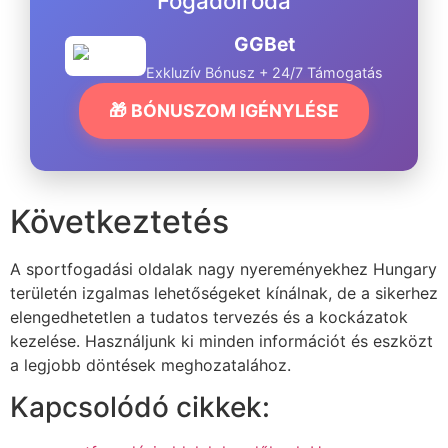
Fogadóiroda
GGBet
Exkluzív Bónusz + 24/7 Támogatás
🎁 BÓNUSZOM IGÉNYLÉSE
Következtetés
A sportfogadási oldalak nagy nyereményekhez Hungary
területén izgalmas lehetőségeket kínálnak, de a sikerhez
elengedhetetlen a tudatos tervezés és a kockázatok
kezelése. Használjunk ki minden információt és eszközt
a legjobb döntések meghozatalához.
Kapcsolódó cikkek: