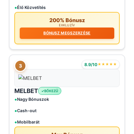
Élő Közvetítés
200% Bónusz
EXKLUZÍV
BÓNUSZ MEGSZERZÉSE
8.9/10
★★★★★
3
MELBET
BŐKEZŰ
Nagy Bónuszok
Cash-out
Mobilbarát