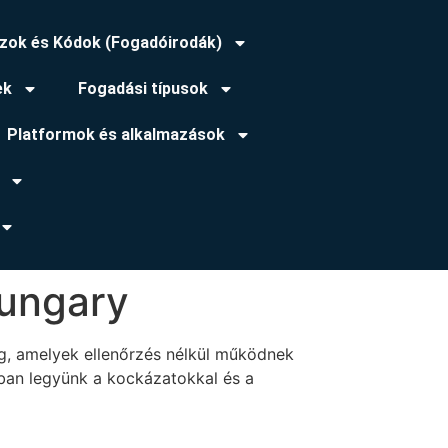
zok és Kódok (Fogadóirodák)
ek
Fogadási típusok
Platformok és alkalmazások
Hungary
eg, amelyek ellenőrzés nélkül működnek
ban legyünk a kockázatokkal és a