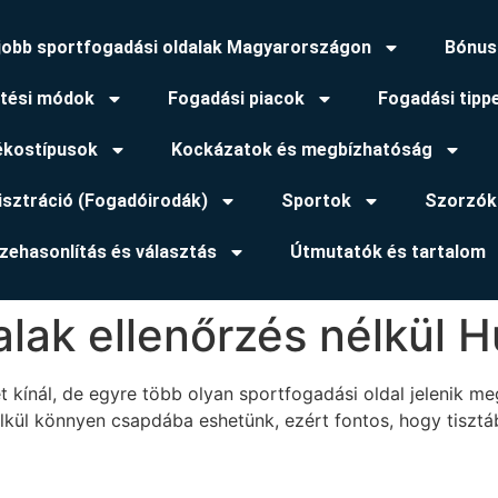
jobb sportfogadási oldalak Magyarországon
Bónus
etési módok
Fogadási piacok
Fogadási tipp
ékostípusok
Kockázatok és megbízhatóság
isztráció (Fogadóirodák)
Sportok
Szorzók
zehasonlítás és választás
Útmutatók és tartalom
alak ellenőrzés nélkül 
 kínál, de egyre több olyan sportfogadási oldal jelenik m
kül könnyen csapdába eshetünk, ezért fontos, hogy tisztá