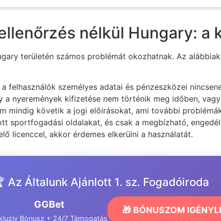
ellenőrzés nélkül Hungary: a
ungary területén számos problémát okozhatnak. Az alábbiak
n a felhasználók személyes adatai és pénzeszközei nincsen
y a nyeremények kifizetése nem történik meg időben, vagy
em mindig követik a jogi előírásokat, ami további problém
ott sportfogadási oldalakat, és csak a megbízható, engedél
lő licenccel, akkor érdemes elkerülni a használatát.
 Az Általunk Ajánlott 1. sz. Fogadóiroda
GGBet
🎁 BÓNUSZOM IGÉNYL
kluzív Bónusz + 24/7 Támogatás