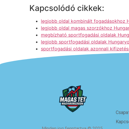
Kapcsolódó cikkek:
legjobb oldal kombinált fogadásokhoz 
legjobb oldal magas szorzókhoz Hunga
megbízható sportfogadási oldalak Hun
legjobb sportfogadási oldalak Hungary
sportfogadási oldalak azonnali kifizeté
ró
Csapa
Kapcs
Minden jog fenntartva
©
2025.