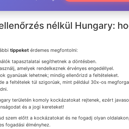
 ellenőrzés nélkül Hungary: h
lábbi
tippeket
érdemes megfontolni:
álók tapasztalatai segíthetnek a döntésben.
asználj, amelyek rendelkeznek érvényes engedéllyel.
ok gyanúsak lehetnek; mindig ellenőrizd a feltételeket.
 de a feltételek túl szigorúak, mint például 30x-os megfor
dni.
ngary területén komoly kockázatokat rejtenek, ezért javasol
nságodat és a jogi kereteket!
rtsd szem előtt a kockázatokat és ne fogadj olyan oldalak
res fogadási élményhez.