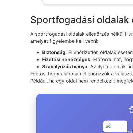
Sportfogadási oldalak 
A sportfogadási oldalak ellenőrzés nélkül H
amelyet figyelembe kell venni:
Biztonság:
Ellenőrizetlen oldalak eseté
Fizetési nehézségek:
Előfordulhat, hog
Szabályozás hiánya:
Az ilyen oldalak n
Fontos, hogy alaposan ellenőrizzük a választ
Például, ha egy oldal nem rendelkezik megfele

Ex