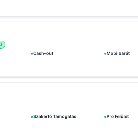
Ű
Cash-out
Mobilbarát
Szakértő Támogatás
Pro Felület