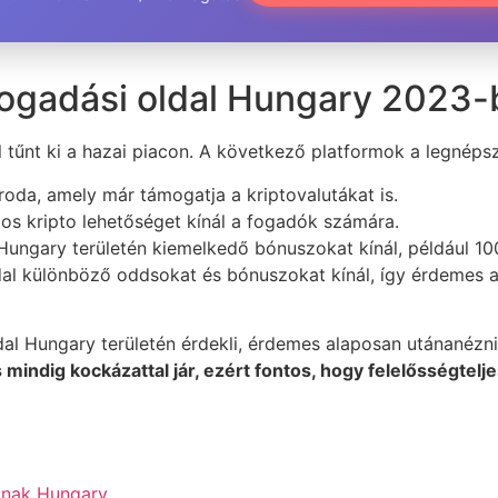
tfogadási oldal Hungary 2023
l tűnt ki a hazai piacon. A következő platformok a legnéps
oda, amely már támogatja a kriptovalutákat is.
mos kripto lehetőséget kínál a fogadók számára.
Hungary területén kiemelkedő bónuszokat kínál, például 10
al különböző oddsokat és bónuszokat kínál, így érdemes a
dal Hungary területén érdekli, érdemes alaposan utánanéz
 mindig kockázattal jár, ezért fontos, hogy felelősségtelj
oknak Hungary