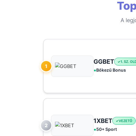
Top
A leg
GGBET
1. SZ. OL
1
Bőkezű Bonus
1XBET
VEZETŐ
2
50+ Sport