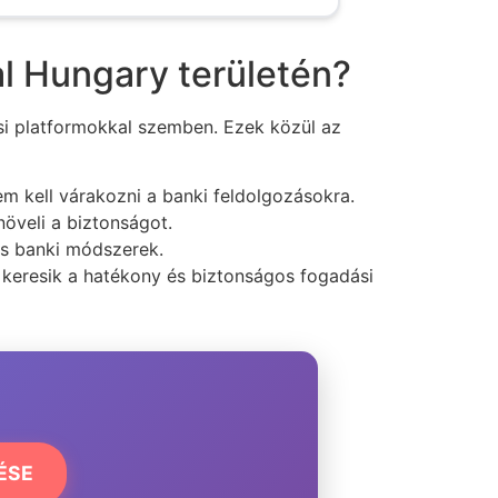
al Hungary területén?
si platformokkal szemben. Ezek közül az
em kell várakozni a banki feldolgozásokra.
öveli a biztonságot.
os banki módszerek.
 keresik a hatékony és biztonságos fogadási
ÉSE