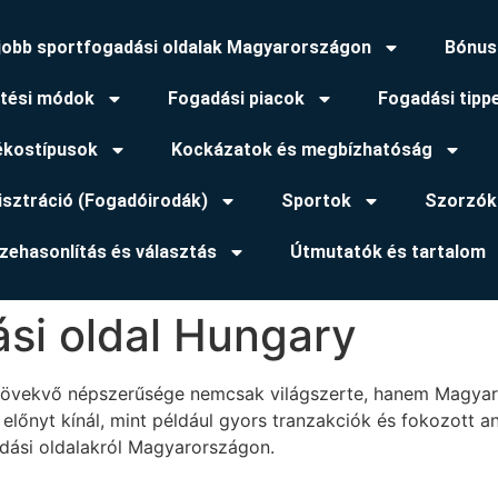
jobb sportfogadási oldalak Magyarországon
Bónus
etési módok
Fogadási piacok
Fogadási tipp
ékostípusok
Kockázatok és megbízhatóság
isztráció (Fogadóirodák)
Sportok
Szorzók
zehasonlítás és választás
Útmutatók és tartalom
ási oldal Hungary
növekvő népszerűsége nemcsak világszerte, hanem Magyaror
lőnyt kínál, mint például gyors tranzakciók és fokozott an
adási oldalakról Magyarországon.