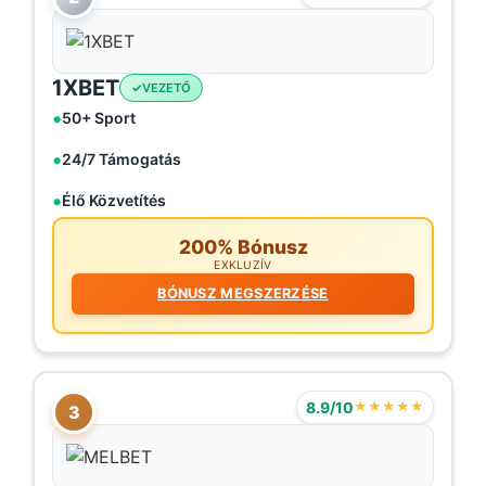
1XBET
VEZETŐ
50+ Sport
24/7 Támogatás
Élő Közvetítés
200% Bónusz
EXKLUZÍV
BÓNUSZ MEGSZERZÉSE
8.9/10
★★★★★
3