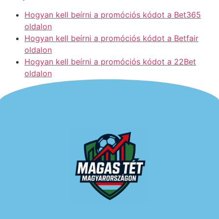
Hogyan kell beírni a promóciós kódot a Bet365
oldalon
Hogyan kell beírni a promóciós kódot a Betfair
oldalon
Hogyan kell beírni a promóciós kódot a 22Bet
oldalon