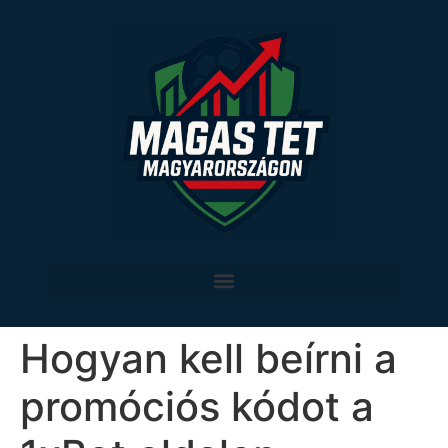
Hogyan kell beírni a
promóciós kódot a