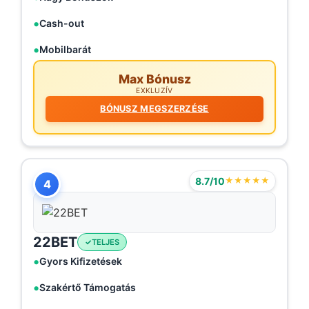
Cash-out
Mobilbarát
Max Bónusz
EXKLUZÍV
BÓNUSZ MEGSZERZÉSE
8.7/10
★★★★★
4
22BET
TELJES
Gyors Kifizetések
Szakértő Támogatás