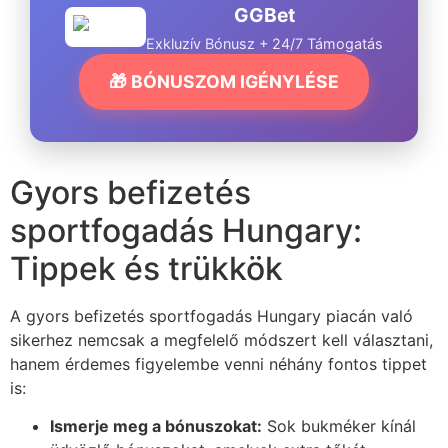
GGBet
Exkluzív Bónusz + 24/7 Támogatás
🎁 BÓNUSZOM IGÉNYLÉSE
Gyors befizetés
sportfogadás Hungary:
Tippek és trükkök
A gyors befizetés sportfogadás Hungary piacán való
sikerhez nemcsak a megfelelő módszert kell választani,
hanem érdemes figyelembe venni néhány fontos tippet
is:
Ismerje meg a bónuszokat:
Sok bukméker kínál