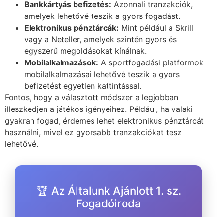
Bankkártyás befizetés:
Azonnali tranzakciók,
amelyek lehetővé teszik a gyors fogadást.
Elektronikus pénztárcák:
Mint például a Skrill
vagy a Neteller, amelyek szintén gyors és
egyszerű megoldásokat kínálnak.
Mobilalkalmazások:
A sportfogadási platformok
mobilalkalmazásai lehetővé teszik a gyors
befizetést egyetlen kattintással.
Fontos, hogy a választott módszer a legjobban
illeszkedjen a játékos igényeihez. Például, ha valaki
gyakran fogad, érdemes lehet elektronikus pénztárcát
használni, mivel ez gyorsabb tranzakciókat tesz
lehetővé.
🏆 Az Általunk Ajánlott 1. sz.
Fogadóiroda