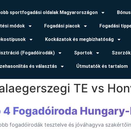
jobb sportfogadási oldalak Magyarországon
Bónus
etési módok
Fogadási piacok
Fogadási tipp
ékostípusok
Kockázatok és megbízhatóság
isztráció (Fogadóirodák)
Sportok
Szorzók
zehasonlítás és választás
Útmutatók és tartalom
Zalaegerszegi TE vs Ho
 4 Fogadóiroda Hungary
jobb fogadóirodák tesztelve és jóváhagyva szakértőink