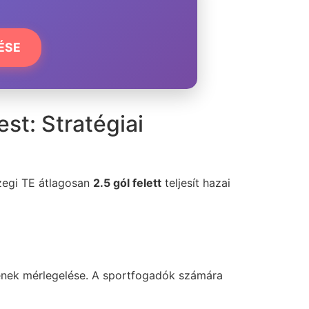
ÉSE
st: Stratégiai
zegi TE átlagosan
2.5 gól felett
teljesít hazai
ékének mérlegelése. A sportfogadók számára