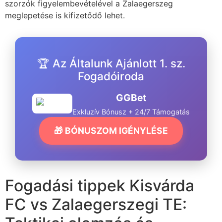
szorzók figyelembevételével a Zalaegerszeg
meglepetése is kifizetődő lehet.
🏆 Az Általunk Ajánlott 1. sz.
Fogadóiroda
GGBet
Exkluzív Bónusz + 24/7 Támogatás
🎁 BÓNUSZOM IGÉNYLÉSE
Fogadási tippek Kisvárda
FC vs Zalaegerszegi TE: