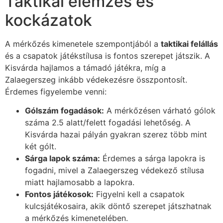
Taktikai elemzés és
kockázatok
A mérkőzés kimenetele szempontjából a
taktikai felállás
és a csapatok játékstílusa is fontos szerepet játszik. A
Kisvárda hajlamos a támadó játékra, míg a
Zalaegerszeg inkább védekezésre összpontosít.
Érdemes figyelembe venni:
Gólszám fogadások:
A mérkőzésen várható gólok
száma 2.5 alatt/felett fogadási lehetőség. A
Kisvárda hazai pályán gyakran szerez több mint
két gólt.
Sárga lapok száma:
Érdemes a sárga lapokra is
fogadni, mivel a Zalaegerszeg védekező stílusa
miatt hajlamosabb a lapokra.
Fontos játékosok:
Figyelni kell a csapatok
kulcsjátékosaira, akik döntő szerepet játszhatnak
a mérkőzés kimenetelében.