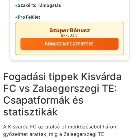
Szakértő Támogatás
Pro Felület
Szuper Bónusz
EXKLUZÍV
BÓNUSZ MEGSZERZÉSE
Fogadási tippek Kisvárda
FC vs Zalaegerszegi TE:
Csapatformák és
statisztikák
A Kisvárda FC az utolsó öt mérkőzéséből három
győzelmet arattak, míg a Zalaegerszegi TE