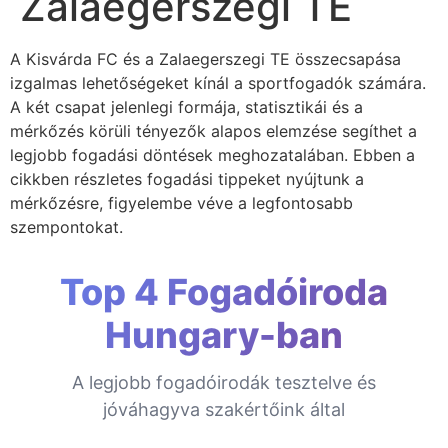
Zalaegerszegi TE
A Kisvárda FC és a Zalaegerszegi TE összecsapása
izgalmas lehetőségeket kínál a sportfogadók számára.
A két csapat jelenlegi formája, statisztikái és a
mérkőzés körüli tényezők alapos elemzése segíthet a
legjobb fogadási döntések meghozatalában. Ebben a
cikkben részletes fogadási tippeket nyújtunk a
mérkőzésre, figyelembe véve a legfontosabb
szempontokat.
Top 4 Fogadóiroda
Hungary-ban
A legjobb fogadóirodák tesztelve és
jóváhagyva szakértőink által