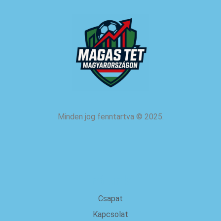
Minden jog fenntartva
©
2025.
rólunk
Csapat
Kapcsolat