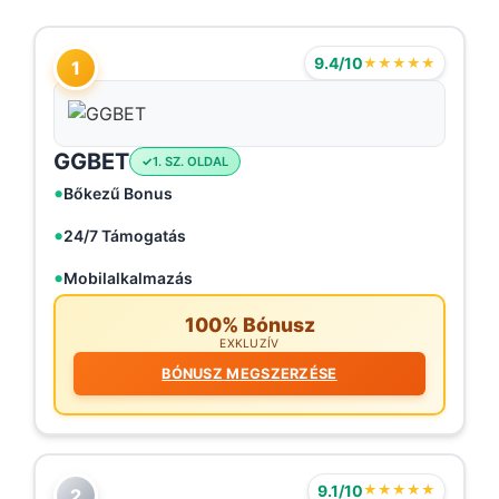
9.4/10
★★★★★
1
GGBET
1. SZ. OLDAL
Bőkezű Bonus
24/7 Támogatás
Mobilalkalmazás
100% Bónusz
EXKLUZÍV
BÓNUSZ MEGSZERZÉSE
9.1/10
★★★★★
2