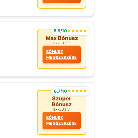
8.9/10
★★★★★
Max Bónusz
EXKLUZÍV
BÓNUSZ
MEGSZERZÉSE
8.7/10
★★★★★
Szuper
Bónusz
EXKLUZÍV
BÓNUSZ
MEGSZERZÉSE