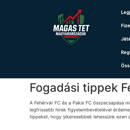
Leg
Fiz
Ját
Reg
Öss
Fogadási tippek F
A Fehérvár FC és a Paksi FC összecsapása min
legfrissebb hírek figyelembevételével érdem
tippeket, hogy sikeresebbek lehessünk ezen 