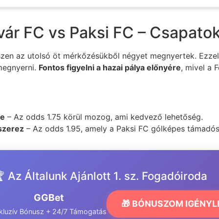
vár FC vs Paksi FC – Csapatok
iszen az utolsó öt mérkőzésükből négyet megnyertek. Ezze
megnyerni.
Fontos figyelni a hazai pálya előnyére
, mivel a 
me
– Az odds 1.75 körül mozog, ami kedvező lehetőség.
 szerez
– Az odds 1.95, amely a Paksi FC gólképes támadóso
 Az Általunk Ajánlott 1. sz. Fogadóiroda
GGBet
🎁 BÓNUSZOM IGÉNYL
kluzív Bónusz + 24/7 Támogatás