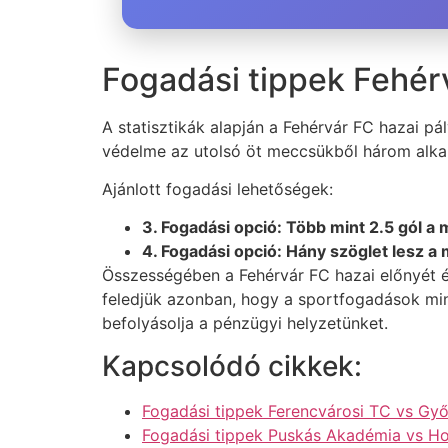
Fogadási tippek Fehérv
A statisztikák alapján a Fehérvár FC hazai p
védelme az utolsó öt meccsükből három alka
Ajánlott fogadási lehetőségek:
3. Fogadási opció: Több mint 2.5 gól 
4. Fogadási opció: Hány szöglet lesz a
Összességében a Fehérvár FC hazai előnyét 
feledjük azonban, hogy a sportfogadások min
befolyásolja a pénzügyi helyzetünket.
Kapcsolódó cikkek:
Fogadási tippek Ferencvárosi TC vs Győ
Fogadási tippek Puskás Akadémia vs H