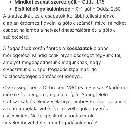
Mindkét csapat szerez gólt
– Odds: 1.75
Első félidő gólkülönbség
– 0-1 gól – Odds: 2.50
A statisztikák és a csapatok korábbi teljesítménye
alapján érdemes figyelni a gólok számát, mivel mindkét
csapat hajlamos a helyzetkihasználásra és a gólok
születésére.
A fogadások során fontos a
kockázatok
alapos
mérlegelése. Mindig csak olyan összeget tegyünk fel,
amelyet megengedhetünk magunknak, hogy
elveszítsünk. A sportfogadás izgalmas, de
felelősségteljes döntéseket igényel.
Összességében a Debreceni VSC és a Puskás Akadémia
mérkőzése rengeteg izgalmat ígér. A megfelelő
statisztikák és elemzések figyelembevételével, valamint
a fenti tippek követésével növelhetjük a nyerési
esélyeinket. Ne felejtsük el a kockázatok
figyelembevételét sem a fogadások során!