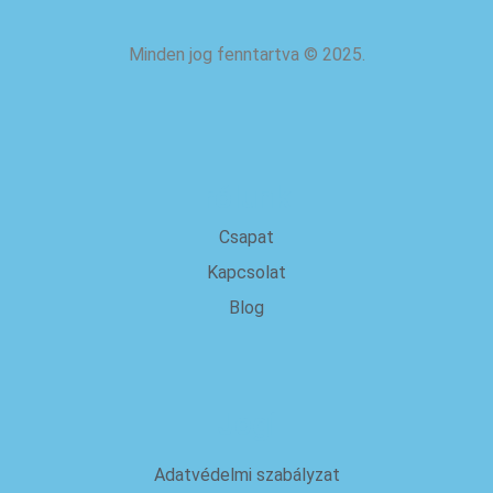
Minden jog fenntartva
©
2025.
rólunk
Csapat
Kapcsolat
Blog
Jogi
Adatvédelmi szabályzat