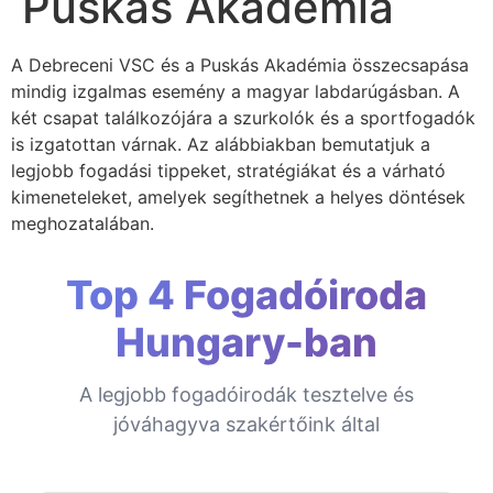
Puskás Akadémia
A Debreceni VSC és a Puskás Akadémia összecsapása
mindig izgalmas esemény a magyar labdarúgásban. A
két csapat találkozójára a szurkolók és a sportfogadók
is izgatottan várnak. Az alábbiakban bemutatjuk a
legjobb fogadási tippeket, stratégiákat és a várható
kimeneteleket, amelyek segíthetnek a helyes döntések
meghozatalában.
Top 4 Fogadóiroda
Hungary-ban
A legjobb fogadóirodák tesztelve és
jóváhagyva szakértőink által